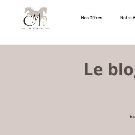
Nos Offres
Notre V
Le blo
Bi