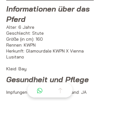
Informationen über das
Pferd
Alter: 6 Jahre
Geschlecht: Stute
Größe (in cm): 160
Rennen:
KWPN
Herkunft: Glamourdale KWPN X Vienna
Lusitano
Kleid: Bay
Gesundheit und Pflege
Impfungen auf dem neuesten Stand: JA
Entwurmung auf dem neuesten Stand: JA
Pirometrie-Test: Negativ
Tierarztbesuch: Röntgenaufnahme der
Gliedmaßen 06/2024
Eigenschaften und