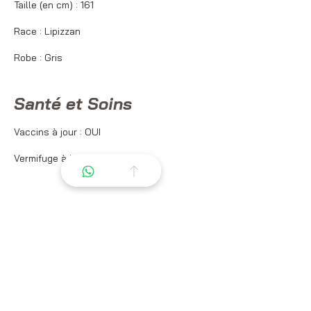
Taille (en cm) : 161
Race : Lipizzan
Robe : Gris
Santé et Soins
Vaccins à jour : OUI
Vermifuge à jour : OUI
Caractéristiques et
Aptitudes
Discipline(s) pratiquée(s) : Sorti en
compétition Dressage