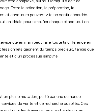
ut être complexe, surtout lorsqu’il s’agit de 
e. Entre la sélection, la préparation, la 
res et acheteurs peuvent vite se sentir débordés. 
lution idéale pour simplifier chaque étape tout en 
ervice clé en main peut faire toute la différence en 
fessionnels gagnent du temps précieux, tandis que 
ante et d’un processus simplifié.
t en pleine mutation, porté par une demande 
 services de vente et de recherche adaptés. Ces 
e soit pour les éleveurs, les marchands ou les 