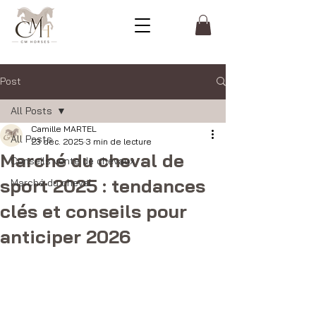
Post
All Posts
Camille MARTEL
All Posts
23 déc. 2025
3 min de lecture
Marché du cheval de
Conseils vente de chevaux
sport 2025 : tendances
Marché du cheval
clés et conseils pour
anticiper 2026