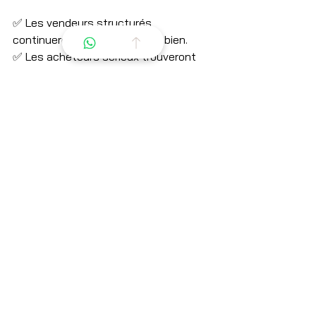
✅ Les vendeurs structurés 
continueront à vendre vite et bien.
✅ Les acheteurs sérieux trouveront 
des chevaux mieux préparés et mieux 
présentés.
✅ 2026 sera l’année de l’efficacité et 
de la qualité.
Le marché s’assainit progressivement 
— pour le bénéfice de tous.
FAQ
— Pourquoi mon cheval se vend-il 
moins vite en 2025 ?
Parce que les acheteurs sont plus 