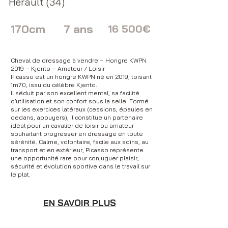
Hérault (34)
170cm
7 ans
16 500€
Cheval de dressage à vendre – Hongre KWPN
2019 – Kjento – Amateur / Loisir
Picasso est un hongre KWPN né en 2019, toisant
1m70, issu du célèbre Kjento.
Il séduit par son excellent mental, sa facilité
d’utilisation et son confort sous la selle. Formé
sur les exercices latéraux (cessions, épaules en
dedans, appuyers), il constitue un partenaire
idéal pour un cavalier de loisir ou amateur
souhaitant progresser en dressage en toute
sérénité. Calme, volontaire, facile aux soins, au
transport et en extérieur, Picasso représente
une opportunité rare pour conjuguer plaisir,
sécurité et évolution sportive dans le travail sur
le plat.
EN SAVOIR PLUS