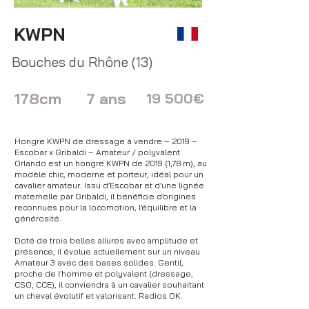
KWPN
Bouches du Rhône (13)
178cm
7 ans
19 500€
Hongre KWPN de dressage à vendre – 2019 –
Escobar x Gribaldi – Amateur / polyvalent
Orlando est un hongre KWPN de 2019 (1,78 m), au
modèle chic, moderne et porteur, idéal pour un
cavalier amateur. Issu d’Escobar et d’une lignée
maternelle par Gribaldi, il bénéficie d’origines
reconnues pour la locomotion, l’équilibre et la
générosité.
Doté de trois belles allures avec amplitude et
présence, il évolue actuellement sur un niveau
Amateur 3 avec des bases solides. Gentil,
proche de l’homme et polyvalent (dressage,
CSO, CCE), il conviendra à un cavalier souhaitant
un cheval évolutif et valorisant. Radios OK.