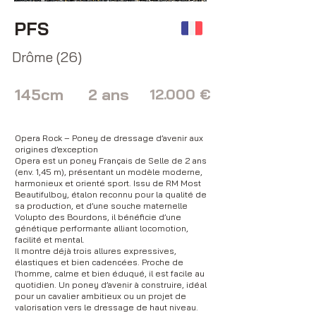
PFS
Drôme (26)
145cm
2 ans
12.000 €
Opera Rock – Poney de dressage d’avenir aux
origines d’exception
Opera est un poney Français de Selle de 2 ans
(env. 1,45 m), présentant un modèle moderne,
harmonieux et orienté sport. Issu de RM Most
Beautifulboy, étalon reconnu pour la qualité de
sa production, et d’une souche maternelle
Volupto des Bourdons, il bénéficie d’une
génétique performante alliant locomotion,
facilité et mental.
Il montre déjà trois allures expressives,
élastiques et bien cadencées. Proche de
l’homme, calme et bien éduqué, il est facile au
quotidien. Un poney d’avenir à construire, idéal
pour un cavalier ambitieux ou un projet de
valorisation vers le dressage de haut niveau.