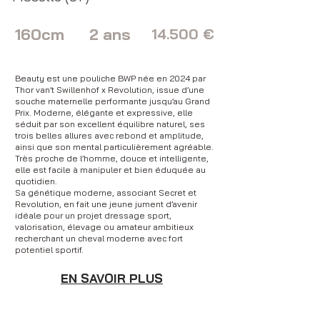
160cm
2 ans
14.500 €
Beauty est une pouliche BWP née en 2024 par
Thor van’t Swillenhof x Revolution, issue d’une
souche maternelle performante jusqu’au Grand
Prix. Moderne, élégante et expressive, elle
séduit par son excellent équilibre naturel, ses
trois belles allures avec rebond et amplitude,
ainsi que son mental particulièrement agréable.
Très proche de l’homme, douce et intelligente,
elle est facile à manipuler et bien éduquée au
quotidien.
Sa génétique moderne, associant Secret et
Revolution, en fait une jeune jument d’avenir
idéale pour un projet dressage sport,
valorisation, élevage ou amateur ambitieux
recherchant un cheval moderne avec fort
potentiel sportif.
EN SAVOIR PLUS