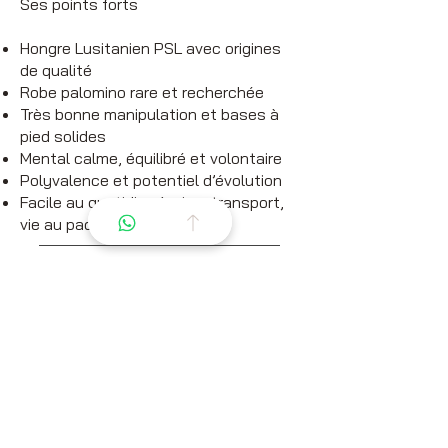
Ses points forts
Hongre Lusitanien PSL avec origines
de qualité
Robe palomino rare et recherchée
Très bonne manipulation et bases à
pied solides
Mental calme, équilibré et volontaire
Polyvalence et potentiel d’évolution
Facile au quotidien (soins, transport,
vie au paddock)
Informations sur le
cheval
Âge : 3 ans
Sexe : Hongre