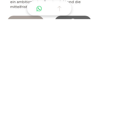
ein ambitioniertes Sportprojekt und die
mittelfristige Weiterentwicklung.
Westphalien
4 ans
162cm
21 000€