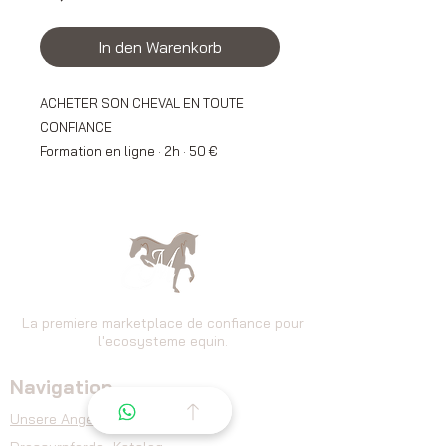
In den Warenkorb
ACHETER SON CHEVAL EN TOUTE
CONFIANCE
Formation en ligne · 2h · 50 €
Vous rêvez d'acheter un cheval — ou
vous êtes en pleine recherche — mais
vous ne savez pas vraiment par où
commencer ?
Ce webinaire vous donne les clés
concrètes pour acheter au bon prix,
La premiere marketplace de confiance pour
l'ecosysteme equin.
éviter les pièges classiques et arriver
serein le jour de l'essai.
Navigation
AU PROGRAMME
Unsere Angebote
Dressurpferde
-Katalog