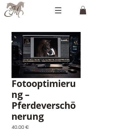
Fotooptimieru
ng –
Pferdeverschö
nerung
Preis
40,00 €