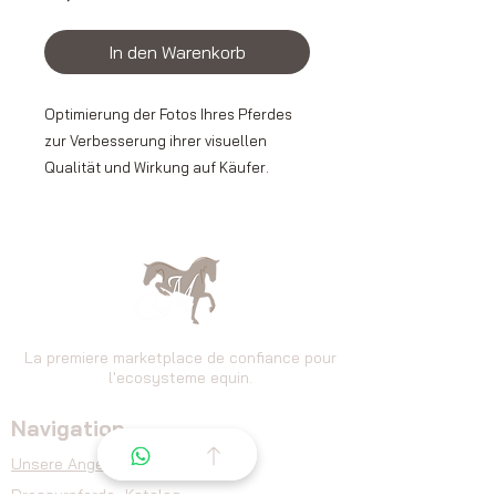
In den Warenkorb
Optimierung der Fotos Ihres Pferdes
zur Verbesserung ihrer visuellen
Qualität und Wirkung auf Käufer.
Anpassung von Helligkeit,
Bildausschnitt und
Bildharmonisierung für eine
professionellere und einheitlichere
Präsentation.
La premiere marketplace de confiance pour
l'ecosysteme equin.
Navigation
👉 Hochwertige Bilder steigern die
Glaubwürdigkeit der Anzeige und
Unsere Angebote
fördern die Kontaktaufnahme.
Dressurpferde
-Katalog