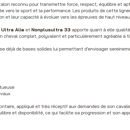
étalon reconnu pour transmettre force, respect, équilibre et a
ée vers le sport et la performance. Les produits de cette lign
ation et leur capacité à évoluer vers les épreuves de haut niveau
t
Ultra Alia
et
Nonplusultra 33
apporte quant à elle qualit
un cheval complet, polyvalent et particulièrement agréable à f
e déjà de bases solides lui permettant d'envisager sereinement
ctueuse
evaux
ontaire, appliqué et très réceptif aux demandes de son cavalier
libre et disponibilité, ce qui facilite sa progression et son ap