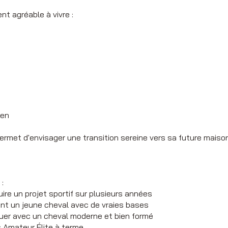
nt agréable à vivre :
ien
met d'envisager une transition sereine vers sa future maison
:
re un projet sportif sur plusieurs années
nt un jeune cheval avec de vraies bases
luer avec un cheval moderne et bien formé
s Amateur Élite à terme