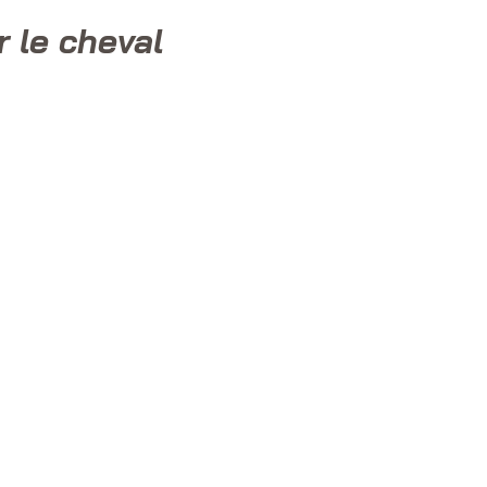
r le cheval
ans
ngre