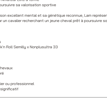
ursuivre sa valorisation sportive
, son excellent mental et sa génétique reconnue, Lam représ
r un cavalier recherchant un jeune cheval prêt à poursuivre son
s
k'n Roll Semilly x Nonplusultra 33
chevaux
bré
ier ou professionnel
ignificatif