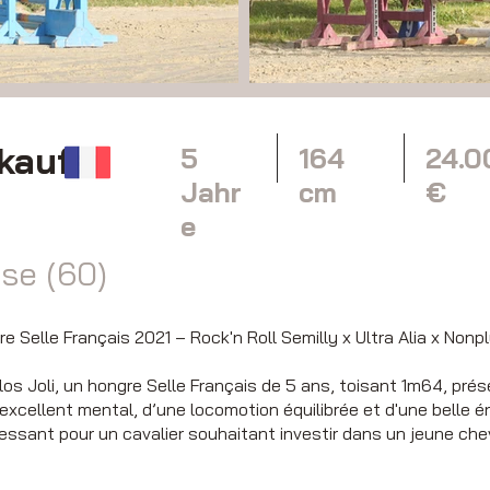
rkaufen
5
164
24.0
Jahr
cm
€
e
ise (60)
e Selle Français 2021 – Rock'n Roll Semilly x Ultra Alia x Nonp
s Joli, un hongre Selle Français de 5 ans, toisant 1m64, pr
excellent mental, d’une locomotion équilibrée et d'une belle én
ressant pour un cavalier souhaitant investir dans un jeune che