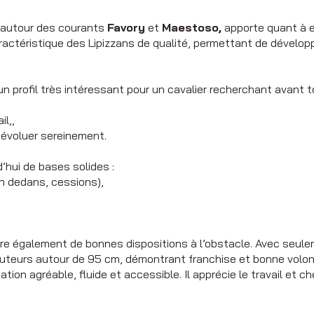
e autour des courants
Favory
et
Maestoso,
apporte quant à el
aractéristique des Lipizzans de qualité, permettant de dévelop
n profil très intéressant pour un cavalier recherchant avant t
il,,
 évoluer sereinement.
d’hui de bases solides :
en dedans, cessions),
ntre également de bonnes dispositions à l’obstacle. Avec seu
hauteurs autour de 95 cm, démontrant franchise et bonne volon
ation agréable, fluide et accessible. Il apprécie le travail et 