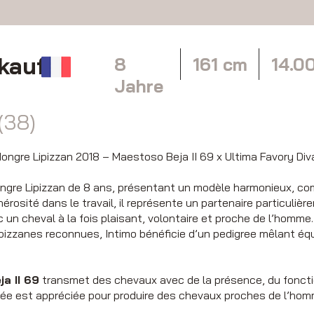
rkaufen
8
161 cm
14.0
Jahre
(38)
ongre Lipizzan 2018 – Maestoso Beja II 69 x Ultima Favory Di
ngre Lipizzan de 8 ans, présentant un modèle harmonieux, com
rosité dans le travail, il représente un partenaire particuliè
un cheval à la fois plaisant, volontaire et proche de l’homme.
ipizzanes reconnues, Intimo bénéficie d’un pedigree mêlant équi
a II 69
transmet des chevaux avec de la présence, du fonc
lignée est appréciée pour produire des chevaux proches de l’ho