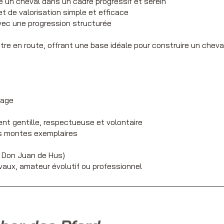
re un cheval dans un cadre progressif et serein
et de valorisation simple et efficace
avec une progression structurée
ettre en route, offrant une base idéale pour construire un che
sage
nt gentille, respectueuse et volontaire
es montes exemplaires
x Don Juan de Hus)
vaux, amateur évolutif ou professionnel