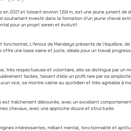
 en 2021 et toisant environ 1,69 m, est une jeune jument de 
l souhaitant investir dans la formation d’un jeune cheval ext
ntal pour un projet serein et évolutif.
 fonctionnel, L’Amour de Mandelys présente de l’équilibre, de
le offre une base saine et juste, idéale pour un travail progres
e, très respectueuse et volontaire, elle se distingue par un 
ièrement faciles, faisant d’elle un profil rare par sa simplici
aucun vice, se montre calme au quotidien et très agréable à ma
 est fraîchement débourrée, avec un excellent comportement s
eunes chevaux, avec une approche douce et structurée.
rigines intéressantes, mêlant mental, fonctionnalité et aptit