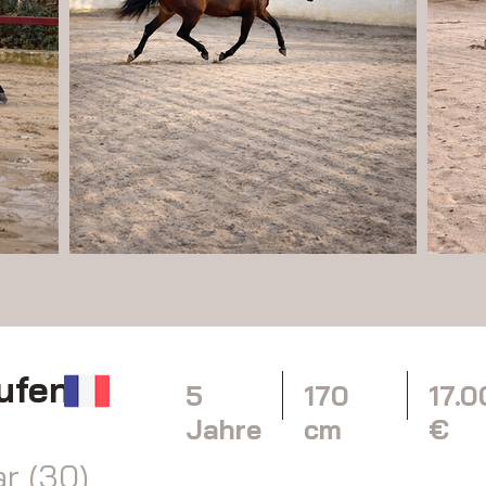
ufen
5
170
17.
Jahre
cm
€
r (30)