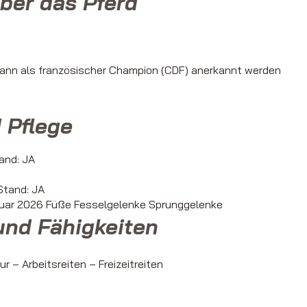
ber das Pferd
kann als französischer Champion (CDF) anerkannt werden
 Pflege
and: JA
tand: JA
bruar 2026 Füße Fesselgelenke Sprunggelenke
und Fähigkeiten
r – Arbeitsreiten – Freizeitreiten