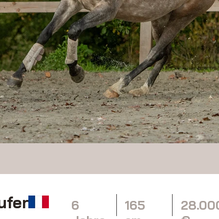
ufen
6
165
28.00