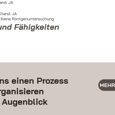
and: JA
tand: JA
: Keine Röntgenuntersuchung
und Fähigkeiten
ns einen Prozess
MEHR
rganisieren
 Augenblick