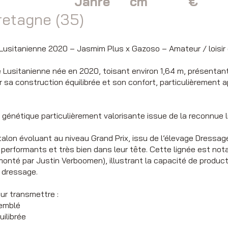
Jahre
cm
€
retagne (35)
usitanienne 2020 – Jasmim Plus x Gazoso – Amateur / loisir 
Lusitanienne née en 2020, toisant environ 1,64 m, présentan
ar sa construction équilibrée et son confort, particulièrement 
 génétique particulièrement valorisante issue de la reconnue l
alon évoluant au niveau Grand Prix, issu de l’élevage Dressag
performants et très bien dans leur tête. Cette lignée est not
onté par Justin Verboomen), illustrant la capacité de produc
e dressage.
ur transmettre :
semblé
ilibrée