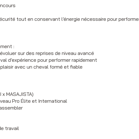
oncours
sécurité tout en conservant l’énergie nécessaire pour performer
ement :
 évoluer sur des reprises de niveau avancé
eval d’expérience pour performer rapidement
 plaisir avec un cheval formé et fiable
 I x MASAJISTA)
veau Pro Élite et International
 rassembler
e travail