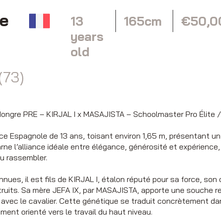
le
13
165cm
€50,0
years
old
(73)
ongre PRE – KIRJAL I x MASAJISTA – Schoolmaster Pro Élite / 
e Espagnole de 13 ans, toisant environ 1,65 m, présentant un
carne l’alliance idéale entre élégance, générosité et expérienc
au rassembler.
nues, il est fils de KIRJAL I, étalon réputé pour sa force, son
ruits. Sa mère JEFA IX, par MASAJISTA, apporte une souche 
n avec le cavalier. Cette génétique se traduit concrètement d
ement orienté vers le travail du haut niveau.