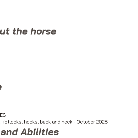
ut the horse
e
YES
et, fetlocks, hocks, back and neck - October 2025
and Abilities