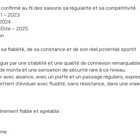
onfirmé au fil des saisons sa régularité et sa compétitivité :
 1 – 2023
 2024
 Élite – 2025
on
a fiabilité, de sa constance et de son réel potentiel sportif.
ngue par une stabilité et une qualité de connexion remarquables
t de monte et une sensation de sécurité rare à ce niveau.
ler avec aisance, avec un piaffe et un passage réguliers, express
ettent d’évoluer avec fluidité, sans résistance, dans une vraie
èrement fiable et agréable :
mme