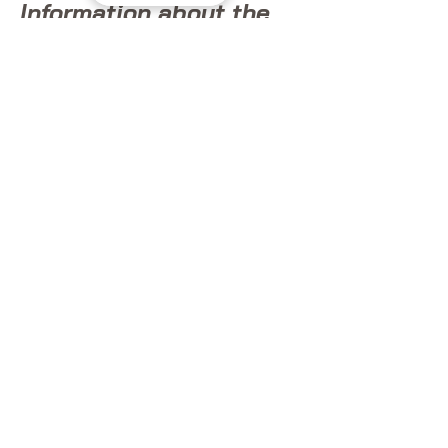
Information about the
horse
Age: 6 years
Sex: Gelding
Size (in cm): 170cm
Breed: French Saddle Horse
Coat: Chestnut
Health and Care
Vaccinations up to date: YES
Worming treatment up to date: YES
Vet check: July 2024 - feet - fetlocks -
hocks
Characteristics and
Abilities
Discipline(s) practiced: Dressage - Not yet
competed