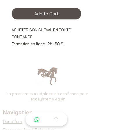
Add to Cart
ACHETER SON CHEVAL EN TOUTE
CONFIANCE
Formation en ligne · 2h · 50 €
Vous rêvez d'acheter un cheval — ou
vous êtes en pleine recherche — mais
vous ne savez pas vraiment par où
commencer ?
Ce webinaire vous donne les clés
concrètes pour acheter au bon prix,
La premiere marketplace de confiance pour
l'ecosysteme equin.
éviter les pièges classiques et arriver
serein le jour de l'essai.
Navigation
AU PROGRAMME
Our offers
Dressage
Horse Catalogue