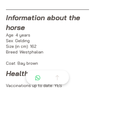
Information about the
horse
Age: 4 years
Sex: Gelding
Size (in cm): 162
Breed: Westphalian
Coat: Bay brown
Health and Care
Vaccinations up to date: YES
Worming treatment up to date: YES
Veterinary Information: X-rays available –
Veterinary check OK (December 2025)
Characteristics and
Abilities