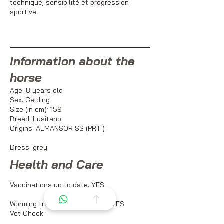
technique, sensibilité et progression
sportive.
Information about the
horse
Age: 8 years old
Sex: Gelding
Size (in cm): 159
Breed: Lusitano
Origins:
ALMANSOR SS (PRT
)
Dress: grey
Health and Care
Vaccinations up to date: YES
Worming treatment up to date: YES
Vet Check:
Full site visit completed in June 2025