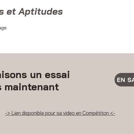
s et Aptitudes
sage
isons un essai
EN S
s maintenant
-> Lien disponible pour sa video en Compétiton <-