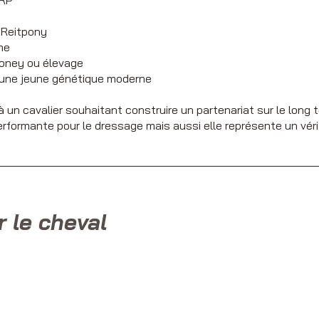
DRP
 Reitpony
me
poney ou élevage
 une jeune génétique moderne
 un cavalier souhaitant construire un partenariat sur le long
erformante pour le dressage mais aussi elle représente un vér
r le cheval
ans
ment