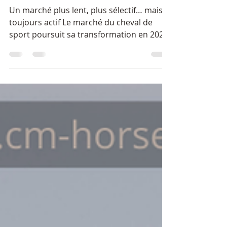
de sport – Juin 2026
Un marché plus lent, plus sélectif… mais
toujours actif Le marché du cheval de
sport poursuit sa transformation en 2026.
Contrairement à certaines inquiétudes
observées sur le terrain, le marché n’est
pas à l’arrêt.Les acheteurs sont toujours
présents.Mais leur comportement évolue
profondément. Le marché change plus
vite que les habitudes de vente Pendant
plusieurs années, le marché a fonctionné
de manière très dynamique. Des chevaux
pouvaient se vendre rapidement grâce :
au