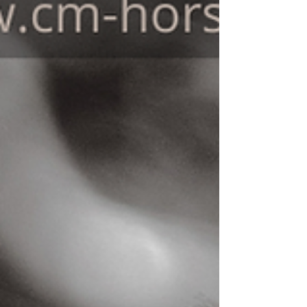
auraient trouvé preneur rapidement il y a
encore quelques années restent
aujourd’hui plusieurs mois sur le
marché.Les acheteurs comparent
davantage, prennent plus de recul et
sécurisent leurs décisions. Alors, le ma