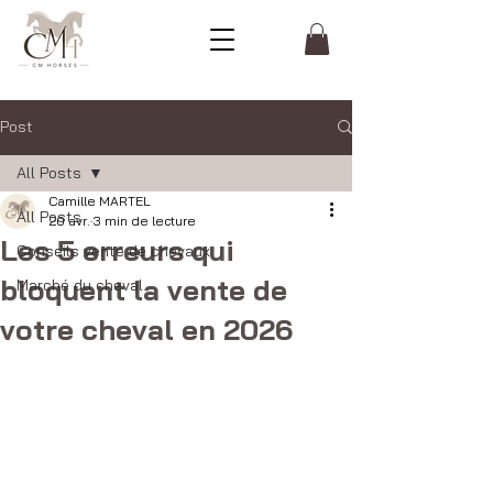
Post
All Posts
Camille MARTEL
All Posts
20 avr.
3 min de lecture
Les 5 erreurs qui
Conseils vente de chevaux
bloquent la vente de
Marché du cheval
votre cheval en 2026