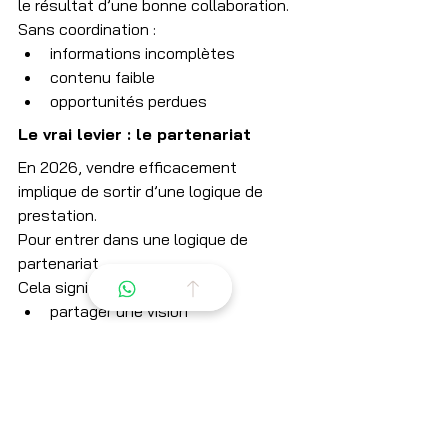
le résultat d’une bonne collaboration.
Sans coordination :
informations incomplètes
contenu faible
opportunités perdues
Le vrai levier : le partenariat
En 2026, vendre efficacement 
implique de sortir d’une logique de 
prestation.
Pour entrer dans une logique de 
partenariat.
Cela signifie :
partager une vision
accepter un cadre
s’aligner sur une stratégie
faire confiance au processus
Conclusion : on ne vend plus seul