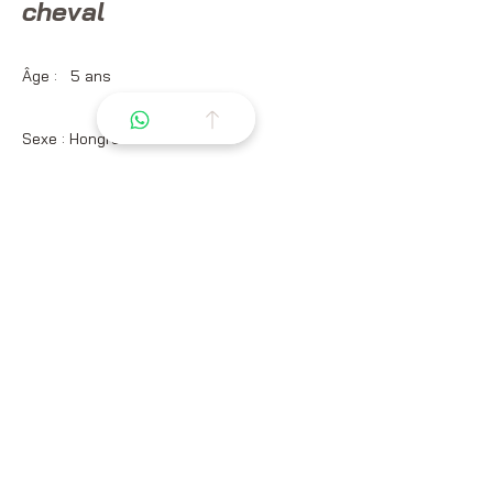
cheval
Âge : 5 ans
Sexe : Hongre
Taille (en cm) : 171cm
Race : Deutsches Sportpferd (DSP)
Robe : Noir pangaré
Santé et Soins
Vaccins à jour : OUI
Vermifuge à jour : OUI
Vet check : Rx pieds boulets jarrets dos &