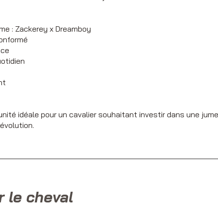
mme : Zackerey x Dreamboy
conformé
nce
uotidien
nt
ité idéale pour un cavalier souhaitant investir dans une jume
évolution.
r le cheval