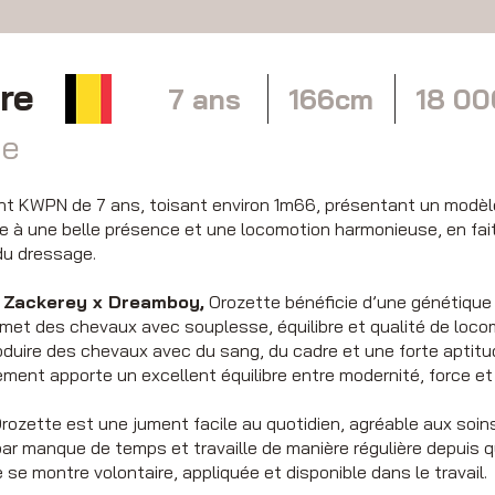
re
7 ans
166cm
18 0
ue
t KWPN de 7 ans, toisant environ 1m66, présentant un modèle
ée à une belle présence et une locomotion harmonieuse, en fai
du dressage.
 Zackerey x Dreamboy,
Orozette bénéficie d’une génétique d
smet des chevaux avec souplesse, équilibre et qualité de loco
oduire des chevaux avec du sang, du cadre et une forte aptit
ment apporte un excellent équilibre entre modernité, force et 
rozette est une jument facile au quotidien, agréable aux soins
ar manque de temps et travaille de manière régulière depuis q
e se montre volontaire, appliquée et disponible dans le travail.