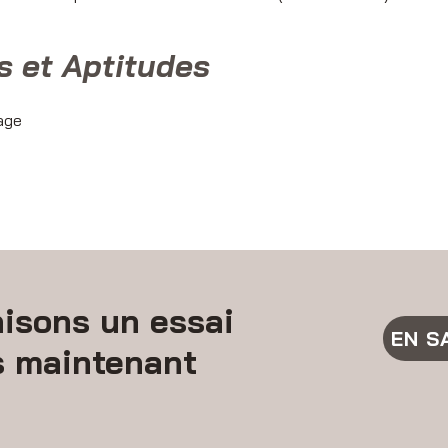
s et Aptitudes
sage
isons un essai
EN S
s maintenant