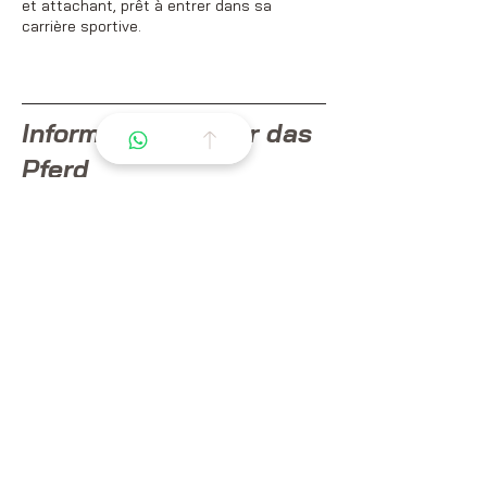
et attachant, prêt à entrer dans sa
carrière sportive.
Informationen über das
Pferd
Alter: 4 Jahre
Geschlecht: Wallach
Höhe (in cm): 1,65 m
Rasse: BWP
Kleid: Cremello
Gesundheit und Pflege
Impfungen auf dem neuesten Stand: JA
Entwurmung auf dem neuesten Stand: JA
Eigenschaften und