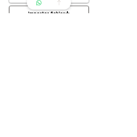
Importer fichier
Importez un fichier pris en charge (max. 15 Mo)
Importer fichier
Importez un fichier pris en charge (max. 15 Mo)
L’avis express correspond à un avis
professionnel rapide sur la cohérence d’un
prix envisagé.
Il ne comprend pas d’estimation complète
ni de fourchette de valeur détaillée.
Envoyer ma demande d’avis express