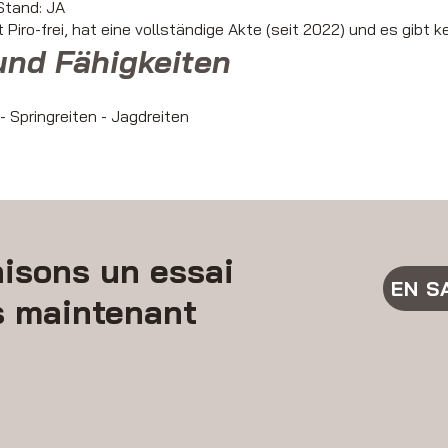
tand: JA
st Piro-frei, hat eine vollständige Akte (seit 2022) und es gib
und Fähigkeiten
- Springreiten - Jagdreiten
isons un essai
EN S
s maintenant