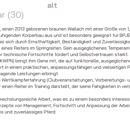
alt
r (30)
, einen 2013 geborenen braunen Wallach mit einer Größe von 1,
uhigenden Körperbau aus und ist besonders geeignet für BPJ
das sich durch Ernsthaftigkeit, Beständigkeit und Zuverlässigk
g eines Reiters im Springreiten. Sein ausgeglichenes Tempe
er technische Fortschritte fördert und Selbstvertrauen stärkt.
WPN) bringt ihm Gene mit, die auf funktionelle, ausgeglichene
t in einem praktischen, anpassungsfähigen und vielseitigen Pfe
ragende Leistungen erbringt.
 Wettkampferfahrung (Clubveranstaltungen, Vorbereitungs- und
inen Reiter im Training darstellt, der seine Fähigkeiten in ve
wechslungsreiche Arbeit, was es zu einem besonders interess
onzepte von Management, Fortschritt und Anpassung der Arbei
es und zuverlässiges Pferd: