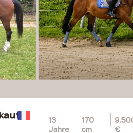
rkaufen
13
170
9.50
Jahre
cm
€