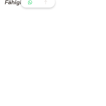
Fähigkeiten
Ausgeübte Disziplin(en): Dressur.
Erfahrung in Pro 3-Turnieren.
Lasst uns einen Prozess
organisieren