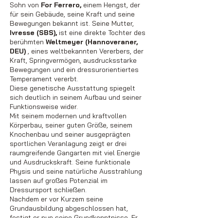
Sohn von
For Ferrero,
einem Hengst, der
für sein Gebäude, seine Kraft und seine
Bewegungen bekannt ist. Seine Mutter,
Ivresse (SBS),
ist eine direkte Tochter des
berühmten
Weltmeyer (Hannoveraner,
DEU)
, eines weltbekannten Vererbers, der
Kraft, Springvermögen, ausdrucksstarke
Bewegungen und ein dressurorientiertes
Temperament vererbt.
Diese genetische Ausstattung spiegelt
sich deutlich in seinem Aufbau und seiner
Funktionsweise wider.
Mit seinem modernen und kraftvollen
Körperbau, seiner guten Größe, seinem
Knochenbau und seiner ausgeprägten
sportlichen Veranlagung zeigt er drei
raumgreifende Gangarten mit viel Energie
und Ausdruckskraft. Seine funktionale
Physis und seine natürliche Ausstrahlung
lassen auf großes Potenzial im
Dressursport schließen.
Nachdem er vor Kurzem seine
Grundausbildung abgeschlossen hat,
festigt er nun seine Grundkenntnisse. Er