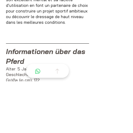
d'utilisation en font un partenaire de choix
pour construire un projet sportif ambitieux
ou découvrir le dressage de haut niveau
dans les meilleures conditions.
Informationen über das
Pferd
Alter: 5 Jahre
Geschlecht: Stute
Größe (in cm): 172
Rasse: Hannoveraner
Kleid: Grau
Gesundheit und Pflege
Impfungen auf dem neuesten Stand: JA
Entwurmung auf dem neuesten Stand: JA