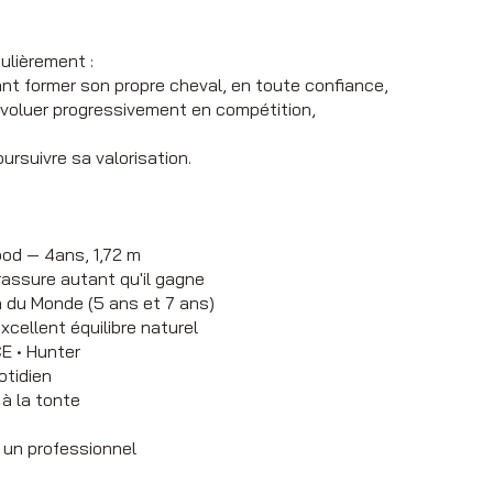
ulièrement :
nt former son propre cheval, en toute confiance,
voluer progressivement en compétition,
,
ursuivre sa valorisation.
ood — 4ans, 1,72 m
 rassure autant qu'il gagne
n du Monde (5 ans et 7 ans)
xcellent équilibre naturel
E • Hunter
otidien
 à la tonte
un professionnel