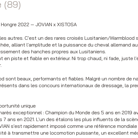
 (89)
— Hongre 2022 — JOVIAN x XISTOSA
s autres. C'est un des rares croisés Lusitanien/Warmblood 
hée, alliant l'amplitude et la puissance du cheval allemand a
baissement des hanches propres aux Lusitaniens.
 en piste et fiable en extérieur. Ni trop chaud, ni fade, juste 
.
d sont beaux, performants et fiables. Malgré un nombre de nai
 présents dans les concours internationaux de dressage, la pr
portunité unique
marès exceptionnel : Champion du Monde des 5 ans en 2019 av
 ans en 2021. L'un des étalons les plus influents de la scèn
AN s'est rapidement imposé comme une référence mondiale gr
acité à transmettre une locomotion puissante, un excellent m