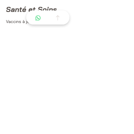
Santé et Soins
Vaccins à jour : OUI
Vermifuge à jour : OUI
Radios Disponibles : Radios des membres
(2024) et du dos disponibles (2026)
Caractéristiques et
Aptitudes
Discipline(s) pratiquée(s) : dressage -
​CL
1ere année : 73%