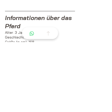
Informationen über das
Pferd
Alter: 3 Jahre
Geschlecht: Wallach
Größe (in cm): 168
Rasse: Oldenburg
Kleid: Bay
Gesundheit und Pflege
Impfungen auf dem neuesten Stand: JA
Entwurmung auf dem neuesten Stand: JA
Tierärztliche Untersuchung:
Röntgenaufnahmen aus den Jahren 2024
und 2026. Er wurde im Alter von 18
Monaten aufgrund einer Osteochondritis
dissecans (OCD) der Sprunggelenke