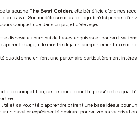
de la souche
The Best Golden
, elle bénéficie d’origines r
de au travail. Son modèle compact et équilibré lui permet d’env
cours complet que dans un projet d’élevage.
ette dispose aujourd’hui de bases acquises et poursuit sa for
 apprentissage, elle montre déjà un comportement exemplaire
ité quotidienne en font une partenaire particulièrement intére
sortie en compétition, cette jeune ponette possède les qualit
ortive.
bilité et sa volonté d’apprendre offrent une base idéale pour u
r un cavalier expérimenté désirant poursuivre sa valorisation