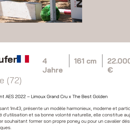
ufen
4
161 cm
22.00
Jahre
€
e (72)
nt AES 2022 – Limoux Grand Cru x The Best Golden
oisant 1m43, présente un modèle harmonieux, moderne et parti
é d'utilisation et sa bonne volonté naturelle, elle constitue a
er souhaitant former son propre poney ou pour un cavalier dési
iques.