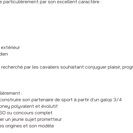
 particulièrement par son excellent caractère :
extérieur
dien
 recherché par les cavaliers souhaitant conjuguer plaisir, prog
lièrement :
construire son partenaire de sport à partir d'un galop 3/4
oney polyvalent et évolutif
 CSO ou concours complet
iser un jeune sujet prometteur
ses origines et son modèle