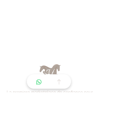
La premiere marketplace de confiance pour
l'ecosysteme equin.
Navigation
Unsere Angebote
Dressurpferde
-Katalog