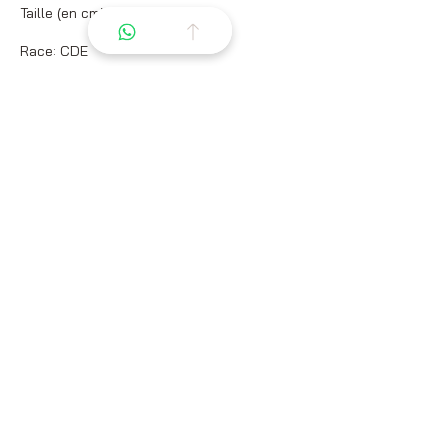
Taille (en cm) : 170
Race: CDE
Robe : Bain Brun
Santé et Soins
Vaccins à jour : OUI
Vermifuge à jour : OUI
Visite vétérinaire : Radios membres
disponibles - 2024 - Aucune blessure
signalée
Caractéristiques et
Aptitudes