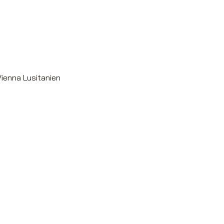
ent
ienna Lusitanien