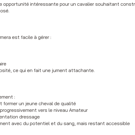
une opportunité intéressante pour un cavalier souhaitant const
posé.
era est facile à gérer :
ire
osité, ce qui en fait une jument attachante.
ement :
 former un jeune cheval de qualité
r progressivement vers le niveau Amateur
orientation dressage
ument avec du potentiel et du sang, mais restant accessible