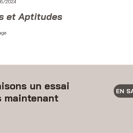
 06/2024
s et Aptitudes
sage
isons un essai
EN S
s maintenant