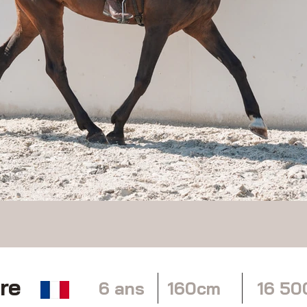
re
6 ans
160cm
16 50