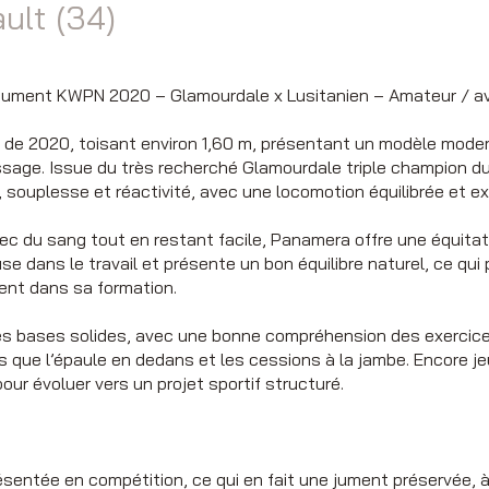
ault (34)
Jument KWPN 2020 – Glamourdale x Lusitanien – Amateur / av
e 2020, toisant environ 1,60 m, présentant un modèle modern
essage. Issue du très recherché Glamourdale triple champion 
, souplesse et réactivité, avec une locomotion équilibrée et ex
ec du sang tout en restant facile, Panamera offre une équitati
se dans le travail et présente un bon équilibre naturel, ce qu
ent dans sa formation.
r des bases solides, avec une bonne compréhension des exercic
ue l’épaule en dedans et les cessions à la jambe. Encore jeu
our évoluer vers un projet sportif structuré.
entée en compétition, ce qui en fait une jument préservée, à 