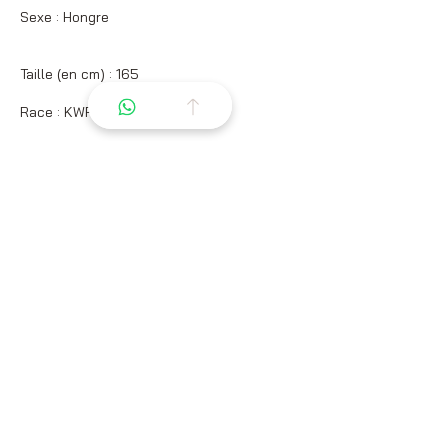
Sexe : Hongre
Taille (en cm) : 165
Race : KWPN
Robe : Noir
Santé et Soins
Vaccins à jour : OUI
Vermifuge à jour : OUI
Caractéristiques et
Aptitudes
Discipline(s) pratiquée(s) : - Dressage