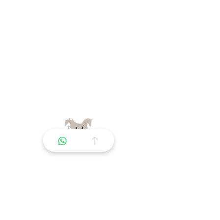
La premiere marketplace de confiance pour
l'ecosysteme equin.
Navigation
Nos offres